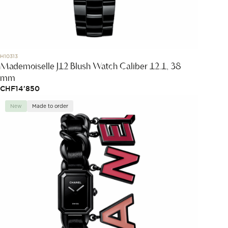
H10313
Mademoiselle J12 Blush Watch Caliber 12.1, 38
mm
CHF
14'850
New
Made to order