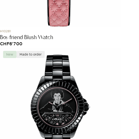
H10281
Boy·friend Blush Watch
CHF
6'700
New
Made to order