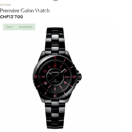
H11048
Première Galon Watch
CHF
13'700
New
Available