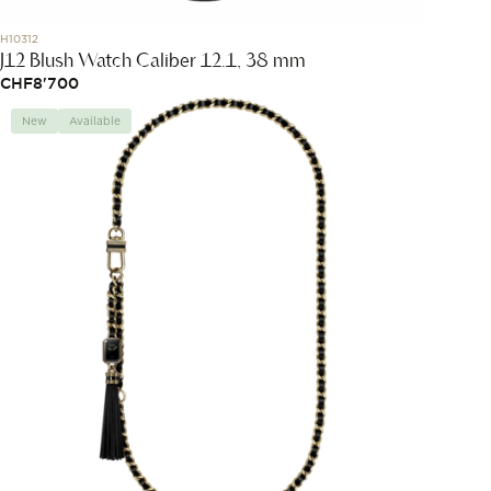
H10312
J12 Blush Watch Caliber 12.1, 38 mm
CHF
8'700
New
Available