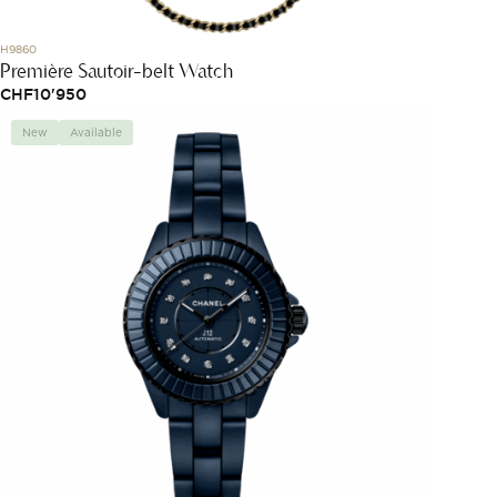
H9860
Première Sautoir-belt Watch
CHF
10'950
New
Available