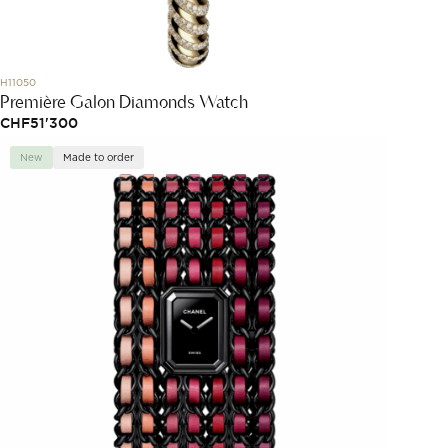
H11050
Première Galon Diamonds Watch
CHF
51'300
New
Made to order