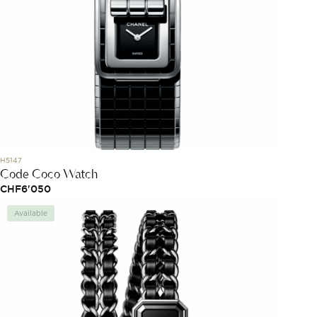
H5147
Code Coco Watch
CHF
6'050
Available