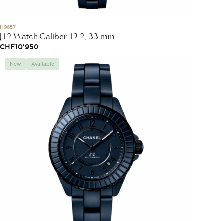
H9657
J12 Watch Caliber 12.2, 33 mm
CHF
10'950
New
Available