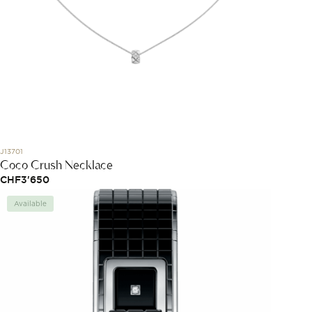
J13701
Coco Crush Necklace
CHF
3'650
Available