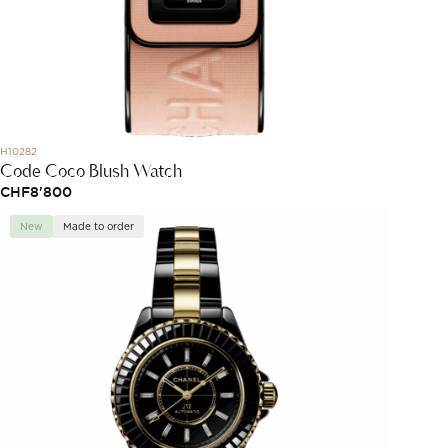
H10282
Code Coco Blush Watch
CHF
8'800
New
Made to order