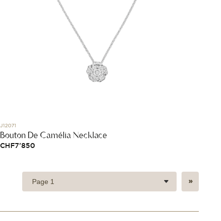
J12071
Bouton De Camélia Necklace
CHF
7'850
»