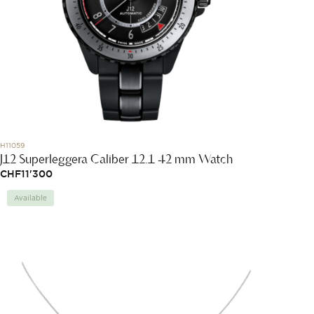
H11059
J12 Superleggera Caliber 12.1 42 mm Watch
CHF
11'300
Available