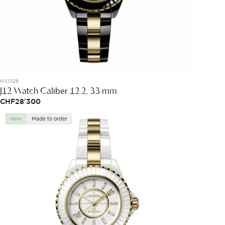
H10328
J12 Watch Caliber 12.2, 33 mm
CHF
28'300
New
Made to order