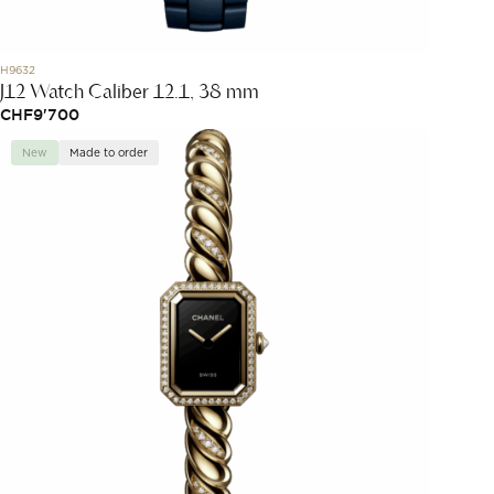
H9632
J12 Watch Caliber 12.1, 38 mm
CHF
9'700
New
Made to order