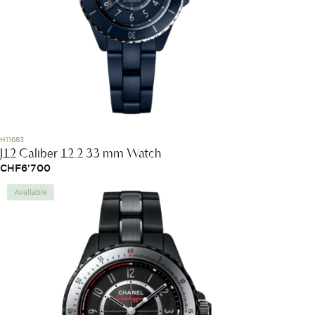
H11683
J12 Caliber 12.2 33 mm Watch
CHF
6'700
Available