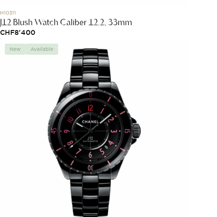
H10311
J12 Blush Watch Caliber 12.2, 33mm
CHF
8'400
New
Available