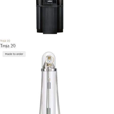
Troja 20
Troja 20
Made to order