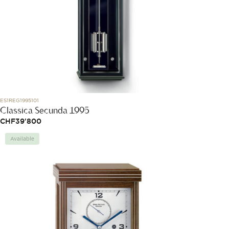
ES1REG1995101
Classica Secunda 1995
CHF
39'800
Available