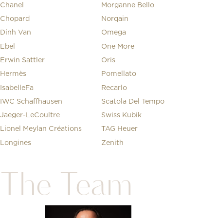
Chanel
Morganne Bello
Chopard
Norqain
Dinh Van
Omega
Ebel
One More
Erwin Sattler
Oris
Hermès
Pomellato
IsabelleFa
Recarlo
IWC Schaffhausen
Scatola Del Tempo
Jaeger-LeCoultre
Swiss Kubik
Lionel Meylan Créations
TAG Heuer
Longines
Zenith
The Team