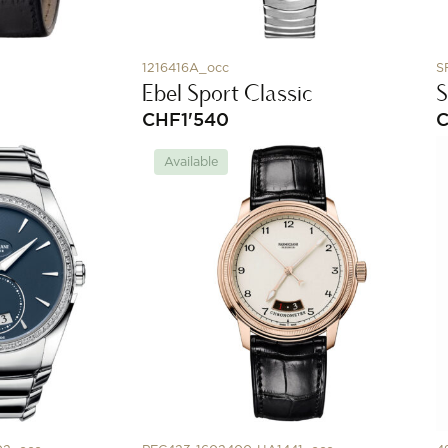
1216416A_occ
S
Ebel Sport Classic
S
CHF
1'540
Available