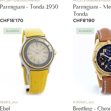
PFC267-1260300-HA1431
PFC273-0060600-000
Parmigiani - Tonda 1950
Parmigiani - Me
Tonda
CHF
16'170
CHF
8'190
Available
Available
183913_occ
K13050.1_occ
Ebel
Breitling - Chr