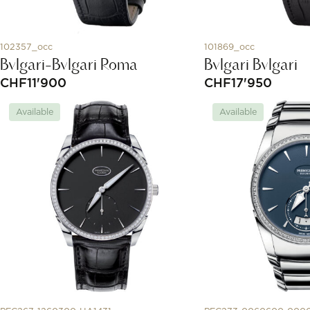
102357_occ
101869_occ
Bvlgari-Bvlgari Roma
Bvlgari Bvlgari
CHF
11'900
CHF
17'950
Available
Available