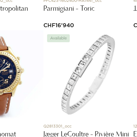
02_occ
PFC423-1602400-HA1441_occ
4
tropolitan
Parmigiani - Toric
CHF
16'940
Available
Q2813301_occ
1
onomat
Jaeger LeCoultre - Rivière Mini
E