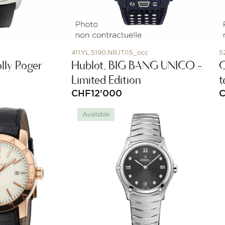
411.YL.5190.NR.ITI15_occ
5
lly Roger
Hublot, BIG BANG UNICO -
Limited Edition
t
CHF
12'000
Available