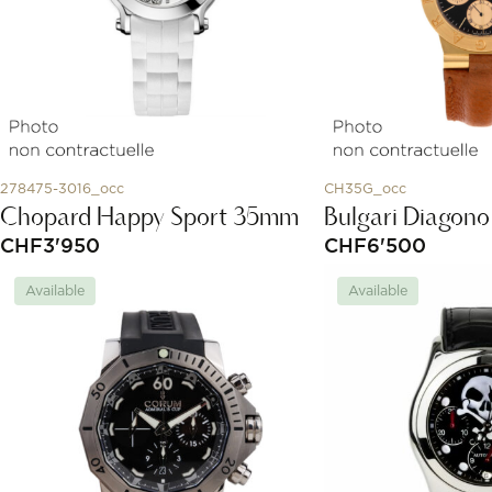
278475-3016_occ
CH35G_occ
Chopard Happy Sport 35mm
Bulgari Diagono
CHF
3'950
CHF
6'500
Available
Available