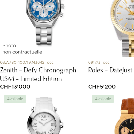
03.A780.400/19.M3642_occ
6917/3_occ
Zenith - Defy Chronograph
Rolex - DateJus
USM - Limited Edition
CHF
13'000
CHF
5'200
Available
Available