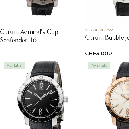
Corum Admiral's Cup
285.140.20_occ
Corum Bubble Jo
Seafender 46
CHF
3'000
Available
Available