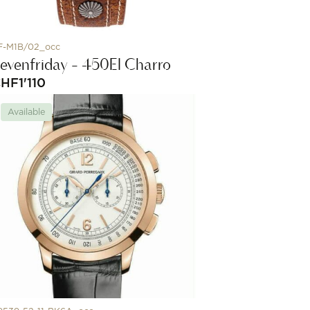
F-M1B/02_occ
evenfriday - 450El Charro
CHF
1'110
Available