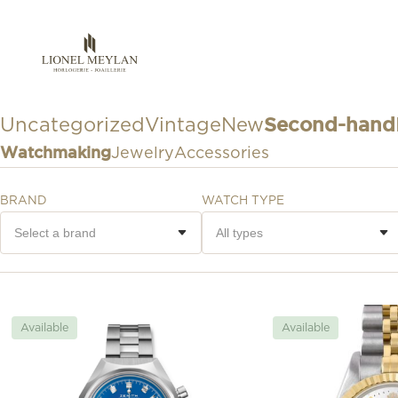
Uncategorized
Vintage
New
Second-hand
Jewelry
Accessories
Watchmaking
BRAND
WATCH TYPE
Available
Available