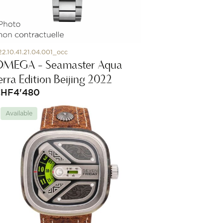
22.10.41.21.04.001_occ
OMEGA - Seamaster Aqua
erra Edition Beijing 2022
CHF
4'480
Available