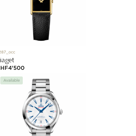
287_occ
iaget
CHF
4'500
Available