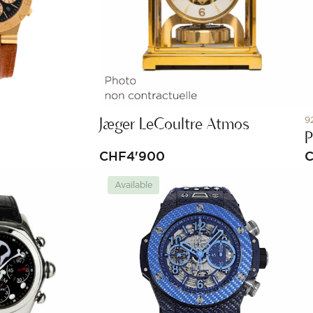
Jaeger LeCoultre Atmos
9
P
CHF
4'900
Available