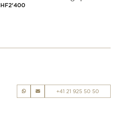
CHF
2'400
+41 21 925 50 50