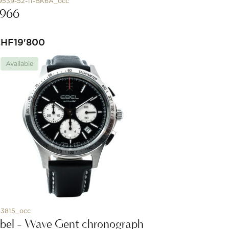
9539-52-11-BK6A_occ
1966
CHF
19'800
Available
23815_occ
bel - Wave Gent chronograph