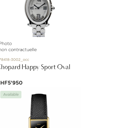
78418-3002_occ
hopard Happy Sport Oval
CHF
5'950
Available