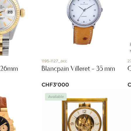
1195-1127_occ
2
t 26mm
Blancpain Villeret - 35 mm
C
CHF
3'000
Available