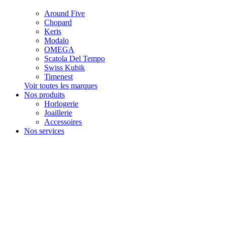
Around Five
Chopard
Keris
Modalo
OMEGA
Scatola Del Tempo
Swiss Kubik
Timenest
Voir toutes les marques
Nos produits
Horlogerie
Joaillerie
Accessoires
Nos services