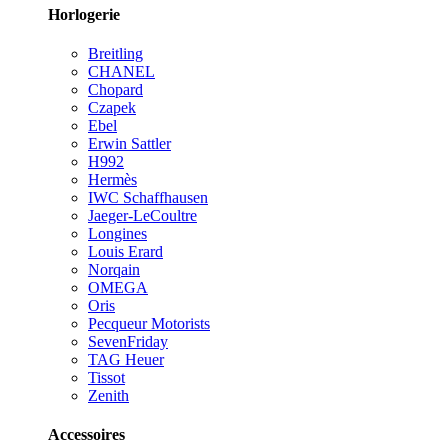
Horlogerie
Breitling
CHANEL
Chopard
Czapek
Ebel
Erwin Sattler
H992
Hermès
IWC Schaffhausen
Jaeger-LeCoultre
Longines
Louis Erard
Norqain
OMEGA
Oris
Pecqueur Motorists
SevenFriday
TAG Heuer
Tissot
Zenith
Accessoires