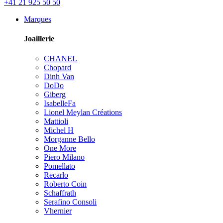
+41 21 925 50 50
Marques
Joaillerie
CHANEL
Chopard
Dinh Van
DoDo
Giberg
IsabelleFa
Lionel Meylan Créations
Mattioli
Michel H
Morganne Bello
One More
Piero Milano
Pomellato
Recarlo
Roberto Coin
Schaffrath
Serafino Consoli
Vhernier