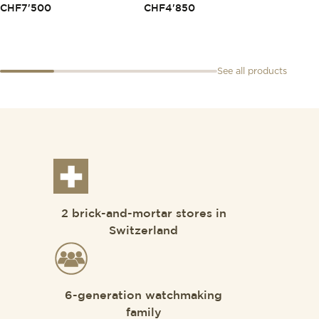
CHF
7'500
CHF
4'850
CHF
1
See all products
2 brick-and-mortar stores in
Switzerland
6-generation watchmaking
family