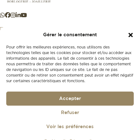
Gérer le consentement
Pour offrir les meilleures expériences, nous utilisons des
+41 21 925 50 50
technologies telles que les cookies pour stocker et/ou accéder aux
informations des appareils. Le fait de consentir à ces technologies
nous permettra de traiter des données telles que le comportement
Store
de navigation ou les ID uniques sur ce site. Le fait de ne pas
New
consentir ou de retirer son consentement peut avoir un effet négatif
sur certaines caractéristiques et fonctions.
Second-hand
Vintage
Our history
Accepter
Workshops
Gift card
Privacy policy
Refuser
Privacy policy
Voir les préférences
© 2026
Lionel Meylan