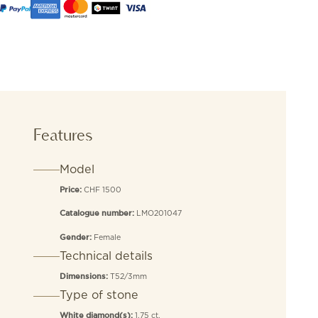
Features
Model
CHF 1500
Price:
LMO201047
Catalogue number:
Female
Gender:
Technical details
T52/3mm
Dimensions:
Type of stone
1.75 ct.
White diamond(s):