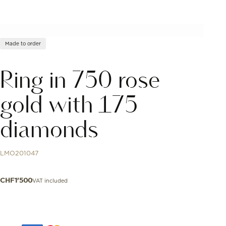
Made to order
Ring in 750 rose
gold with 175
diamonds
LMO201047
VAT included
CHF
1'500