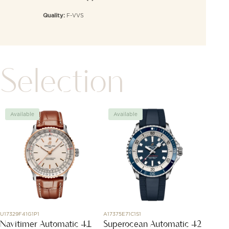
F-VVS
Quality:
Selection
Available
Available
Avai
U17329F41G1P1
A17375E71C1S1
49.9500.
Navitimer Automatic 41
Superocean Automatic 42
Defy 