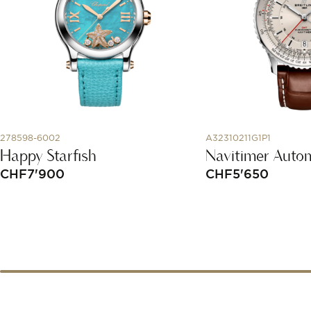
278598-6002
A32310211G1P1
Happy Starfish
Navitimer Auto
CHF
7'900
CHF
5'650