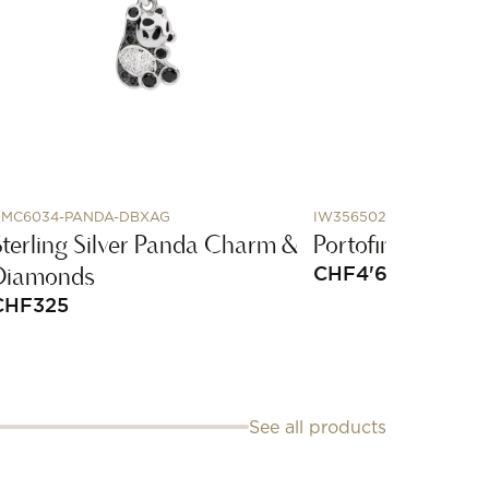
MC6034-PANDA-DBXAG
IW356502
Sterling Silver Panda Charm &
Portofino Automa
Diamonds
CHF
4'600
CHF
325
See all products