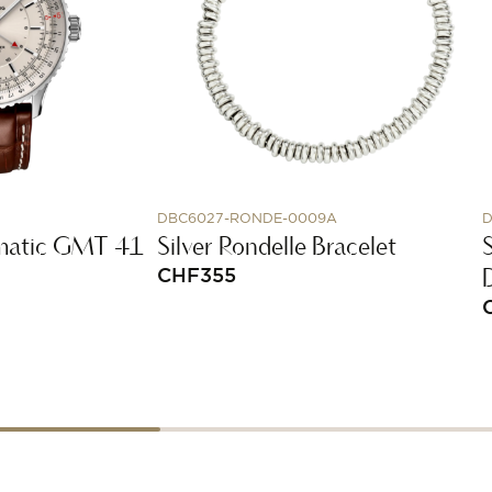
DBC6027-RONDE-0009A
D
matic GMT 41
Silver Rondelle Bracelet
CHF
355