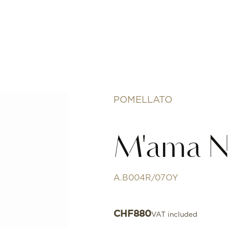
POMELLATO
M'ama N
A.B004R/07OY
CHF
880
VAT included