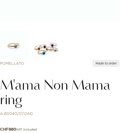
POMELLATO
Made to order
M'ama Non Mama
ring
A.B004O/07OAD
VAT included
CHF
880