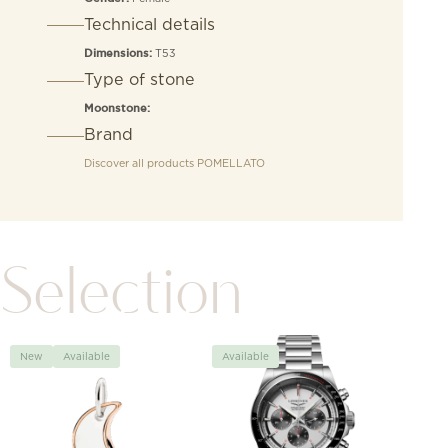
Technical details
T53
Dimensions:
Type of stone
Moonstone:
Brand
Discover all products
POMELLATO
Selection
New
Available
Available
Avai