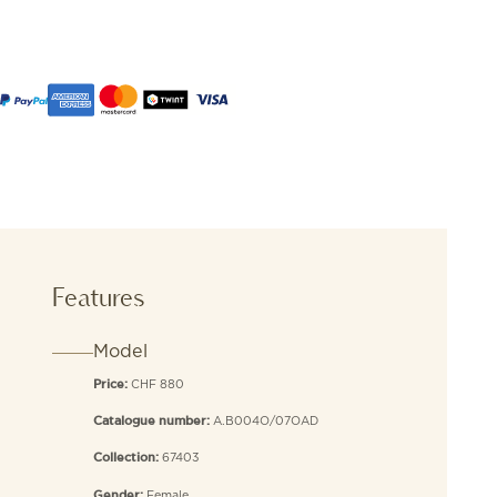
Features
Model
CHF 880
Price:
A.B004O/07OAD
Catalogue number:
67403
Collection:
Female
Gender: