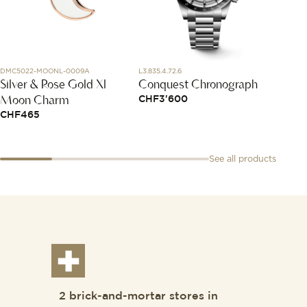
DMC5022-MOONL-0009A
L3.835.4.72.6
79A074-
Silver & Rose Gold Xl
Conquest Chronograph
Happy
Moon Charm
CHF
3'600
CHF
5
CHF
465
See all products
2 brick-and-mortar stores in