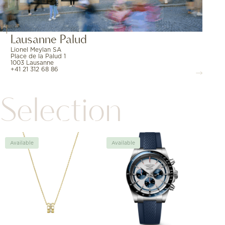
Lausanne Palud
Lionel Meylan SA
Place de la Palud 1
1003 Lausanne
+41 21 312 68 86
Selection
Available
Available
Avai