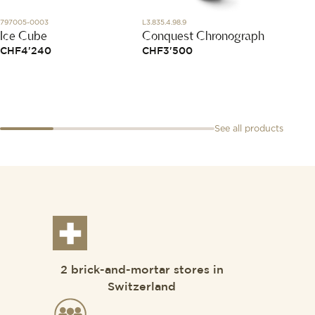
797005-0003
L3.835.4.98.9
1025X47
Ice Cube
Conquest Chronograph
Bracel
Moons
CHF
4'240
CHF
3'500
CHF
1
See all products
2 brick-and-mortar stores in
Switzerland