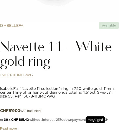
ISABELLEFA
Available
Navette 11 - White
gold ring
13678-11BMO-WG
IsabelleFa, "Navette 11 collection" ring in 750 white gold, 11mm,
center 1 line of brilliant-cut diamonds totaling 1.515ct G/vs-vs1,
size 55. Ref 13678-11BMO-WG
VAT included
CHF
8'900
or
36 x CHF 185.42
without interest, 25% downpayment
Read more