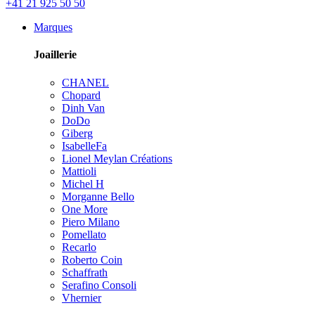
+41 21 925 50 50
Marques
Joaillerie
CHANEL
Chopard
Dinh Van
DoDo
Giberg
IsabelleFa
Lionel Meylan Créations
Mattioli
Michel H
Morganne Bello
One More
Piero Milano
Pomellato
Recarlo
Roberto Coin
Schaffrath
Serafino Consoli
Vhernier