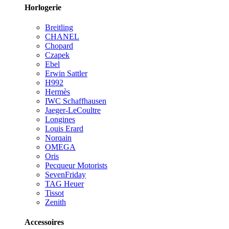
Horlogerie
Breitling
CHANEL
Chopard
Czapek
Ebel
Erwin Sattler
H992
Hermès
IWC Schaffhausen
Jaeger-LeCoultre
Longines
Louis Erard
Norqain
OMEGA
Oris
Pecqueur Motorists
SevenFriday
TAG Heuer
Tissot
Zenith
Accessoires