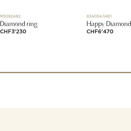
M5092AB2
83A054-5401
Diamond ring
Happy Diamond
CHF
3'230
CHF
6'470