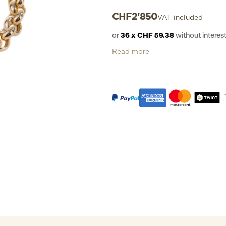
CHF
2'850
VAT included
or
36 x CHF 59.38
without inter
Read more