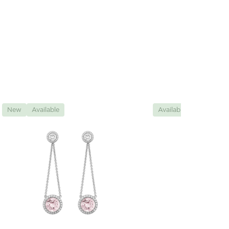
New
Available
Available