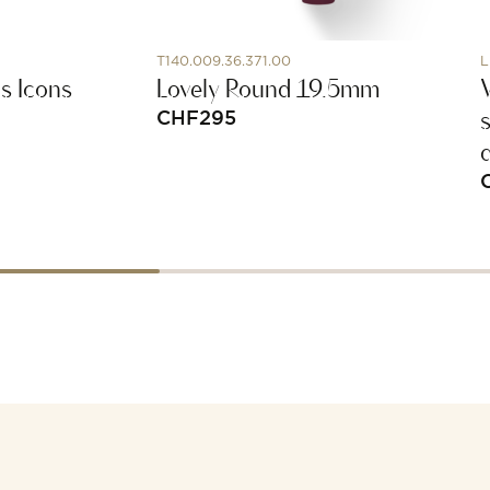
T140.009.36.371.00
L
s Icons
Lovely Round 19.5mm
CHF
295