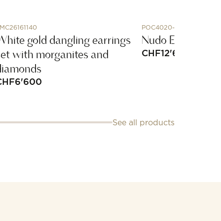
MC26161140
POC4020-O6WHR-DB0Y
White gold dangling earrings
Nudo Earrings
set with morganites and
CHF
12'650
diamonds
CHF
6'600
See all products