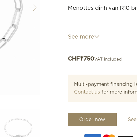
Menottes dinh van R10 bra
See more
The iconic clasp from the
bracelet on a chain, for r
CHF
1'750
VAT included
Multi-payment financing is
Length: 18 cm
Contact us
for more infor
Order now
See