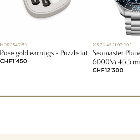
MOR054R150
215.30.46.21.03.002
Rose gold earrings - Puzzle kit
Seamaster Plan
6000M 45.5 m
CHF
1'450
CHF
12'300