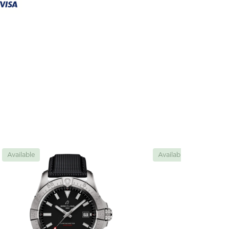
Available
Available