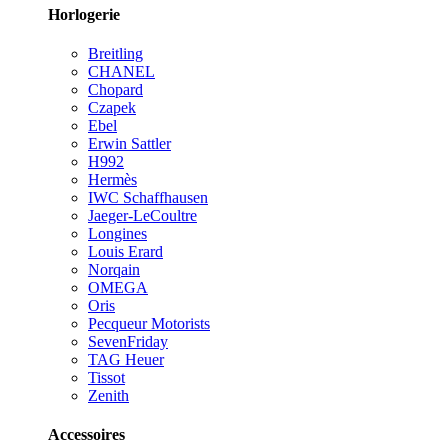
Horlogerie
Breitling
CHANEL
Chopard
Czapek
Ebel
Erwin Sattler
H992
Hermès
IWC Schaffhausen
Jaeger-LeCoultre
Longines
Louis Erard
Norqain
OMEGA
Oris
Pecqueur Motorists
SevenFriday
TAG Heuer
Tissot
Zenith
Accessoires