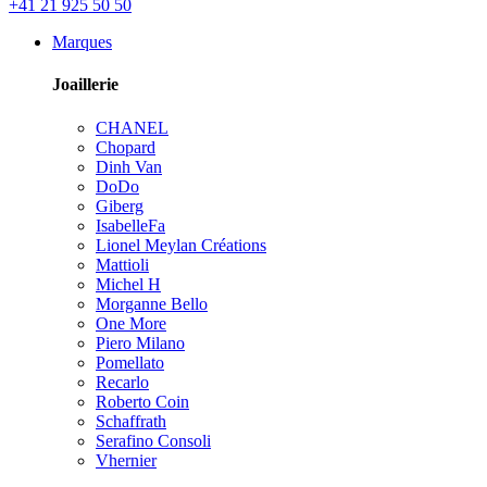
+41 21 925 50 50
Marques
Joaillerie
CHANEL
Chopard
Dinh Van
DoDo
Giberg
IsabelleFa
Lionel Meylan Créations
Mattioli
Michel H
Morganne Bello
One More
Piero Milano
Pomellato
Recarlo
Roberto Coin
Schaffrath
Serafino Consoli
Vhernier