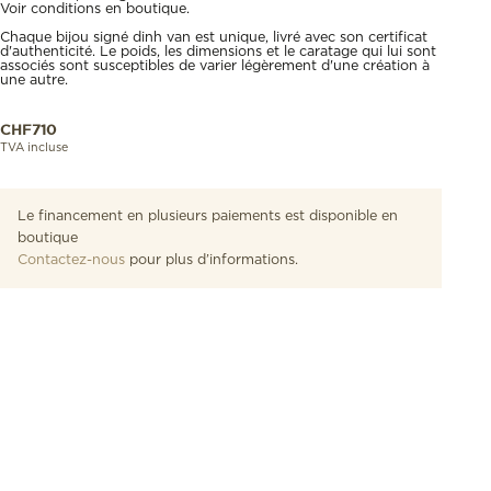
Voir conditions en boutique.
TIMENEST
Chaque bijou signé dinh van est unique, livré avec son certificat
d'authenticité. Le poids, les dimensions et le caratage qui lui sont
associés sont susceptibles de varier légèrement d'une création à
une autre.
CHF
710
TVA incluse
Le financement en plusieurs paiements est disponible en
boutique
Contactez-nous
pour plus d’informations.
La taille finale de cet article sera déterminée après la validation de
votre commande. Un conseiller prendra contact avec vous.
Commander dès maintenant
Voir en boutique