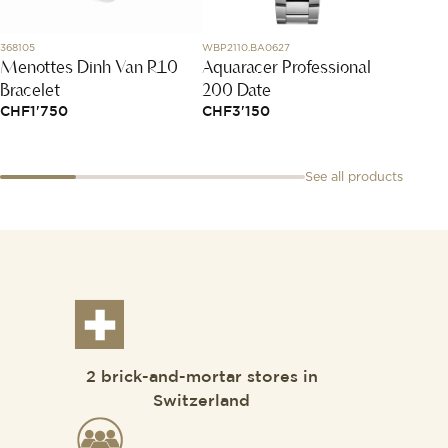
368105
WBP2110.BA0627
82A017-
Menottes Dinh Van R10
Aquaracer Professional
Happy
Bracelet
200 Date
CHF
2
CHF
1'750
CHF
3'150
See all products
2 brick-and-mortar stores in
Switzerland