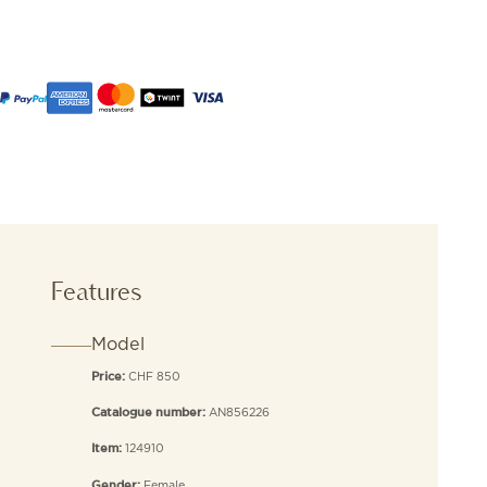
Features
Model
CHF 850
Price:
AN856226
Catalogue number:
124910
Item:
Female
Gender: