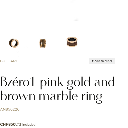
BULGARI
Made to order
Bzéro1 pink gold and
brown marble ring
AN856226
VAT included
CHF
850