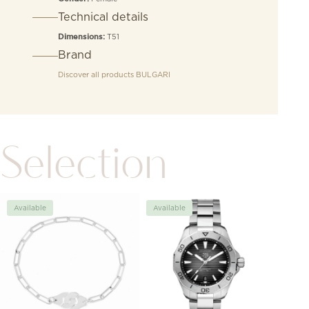
Technical details
T51
Dimensions:
Brand
Discover all products
BULGARI
Selection
Available
Available
Avai