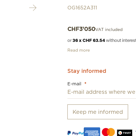
OG1652A311
CHF
3'050
VAT included
or
36 x CHF 63.54
without inter
Read more
Stay informed
E-mail
*
Keep me informed