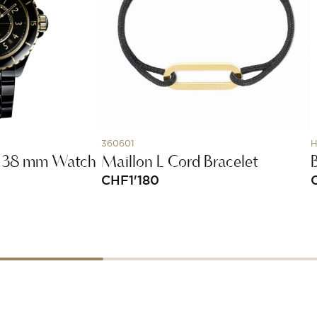
360601
H
.1 38 mm Watch
Maillon L Cord Bracelet
CHF
1'180