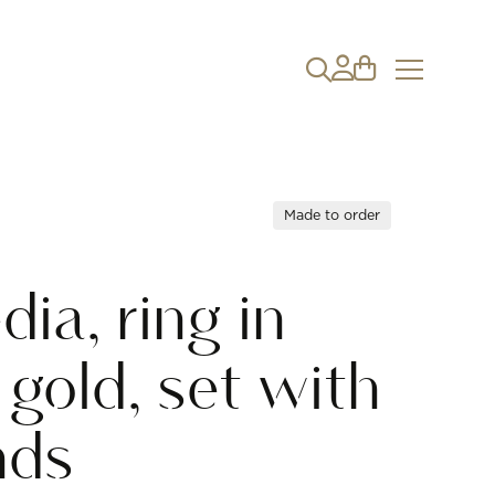
Made to order
ia, ring in
gold, set with
nds