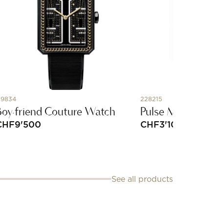
9834
228215
Boy·friend Couture Watch
Pulse Medium Ri
CHF
9'500
CHF
3'100
See all products