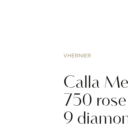
VHERNIER
Calla Med
750 rose 
9 diamo