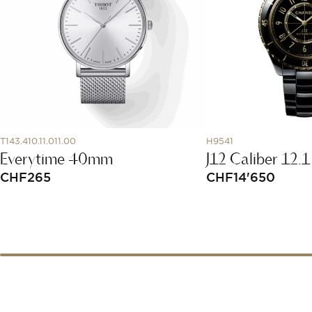
T143.410.11.011.00
H9541
Everytime 40mm
J12 Caliber 12
CHF
265
CHF
14'650