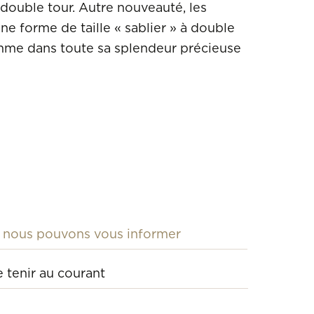
 double tour. Autre nouveauté, les
e forme de taille « sablier » à double
emme dans toute sa splendeur précieuse
CHANEL
CHOPARD
DINH VAN
DODO
GIBERG
ISABELLEFA
LIONEL MEYLAN C
MATTIOLI
MICHEL H
MORGANNE BELLO
ONE MORE
PIERO MILANO
POMELLATO
RECARLO
ROBERTO COIN