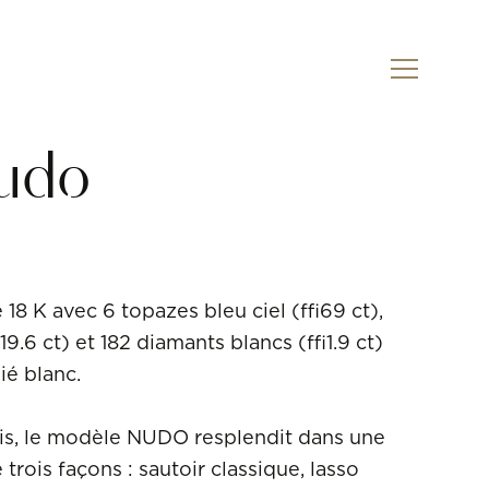
Sur commande
Nudo
e 18 K avec 6 topazes bleu ciel (≈69 ct),
9.6 ct) et 182 diamants blancs (≈1.9 ct)
ié blanc.
ois, le modèle NUDO resplendit dans une
 trois façons : sautoir classique, lasso