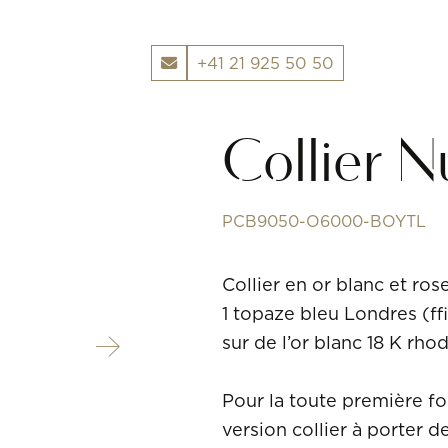
+41 21 925 50 50
POMELLATO
Collier 
PCB9050-O6000-BOYTL
Collier en or blanc et ros
1 topaze bleu Londres (≈1
sur de l’or blanc 18 K rhod
Pour la toute première f
version collier à porter de