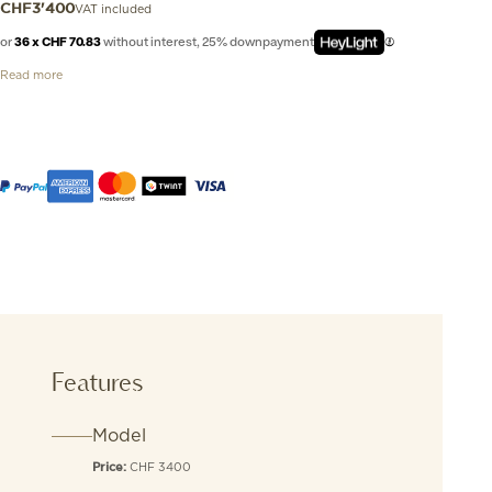
VAT included
CHF
3'400
or
36 x CHF 70.83
without interest, 25% downpayment
Read more
Features
Model
CHF 3400
Price: