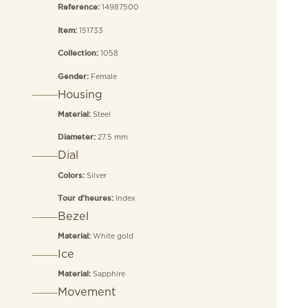
14987500
Reference:
151733
Item:
1058
Collection:
Female
Gender:
Housing
Steel
Material:
27.5 mm
Diameter:
Dial
Silver
Colors:
Index
Tour d’heures:
Bezel
White gold
Material:
Ice
Sapphire
Material:
Movement