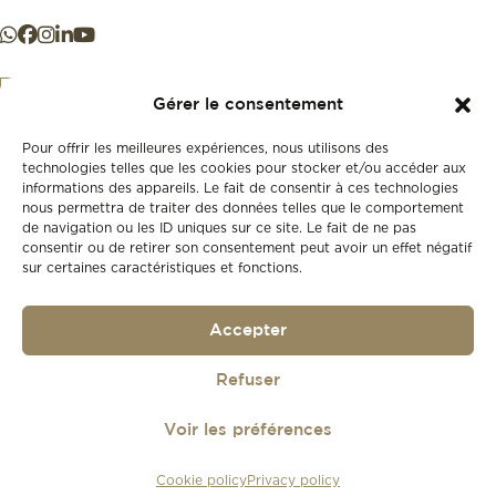
Gérer le consentement
Pour offrir les meilleures expériences, nous utilisons des
+41 21 925 50 50
technologies telles que les cookies pour stocker et/ou accéder aux
informations des appareils. Le fait de consentir à ces technologies
nous permettra de traiter des données telles que le comportement
Store
de navigation ou les ID uniques sur ce site. Le fait de ne pas
New
consentir ou de retirer son consentement peut avoir un effet négatif
sur certaines caractéristiques et fonctions.
Second-hand
Vintage
Our history
Accepter
Workshops
Gift card
Privacy policy
Refuser
Privacy policy
Voir les préférences
© 2026
Lionel Meylan
Cookie policy
Privacy policy
Réalisé par
agence web troisdeuxun.ch