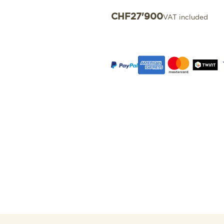
CHF
27'900
VAT included