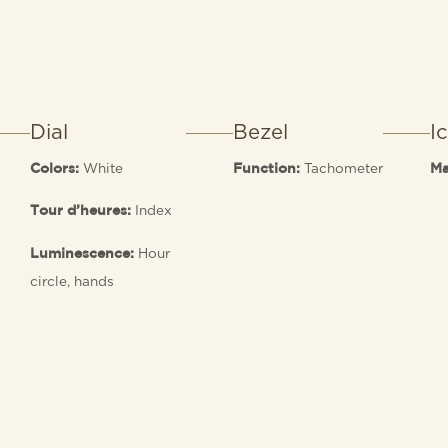
Dial
Bezel
I
White
Tachometer
Colors:
Function:
Ma
Index
Tour d’heures:
Hour
Luminescence:
circle, hands