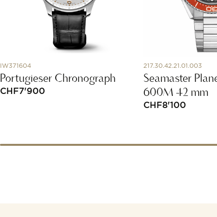
IW371604
217.30.42.21.01.003
Portugieser Chronograph
Seamaster Plan
600M 42 mm
CHF
7'900
CHF
8'100