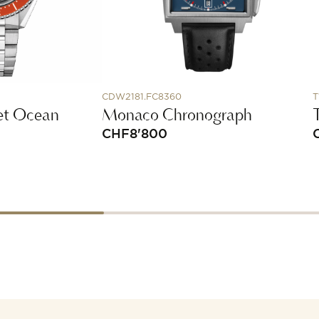
CDW2181.FC8360
T
et Ocean
Monaco Chronograph
CHF
8'800