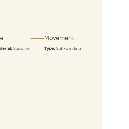
ce
Movement
Sapphire
Self-winding
terial:
Type: