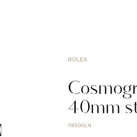
ROLEX
Cosmogr
40mm st
116500LN