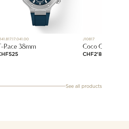
141.817.17.041.00
J10817
T-Race 38mm
Coco Crush Ring
CHF
525
CHF
2'800
See all products