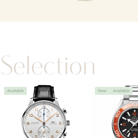
Selection
Available
New
Available