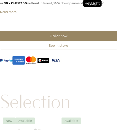
or
36 x CHF 87.50
without interest, 25% downpayment
Read more
Order now
See in store
Selection
New
Available
Available
Avai