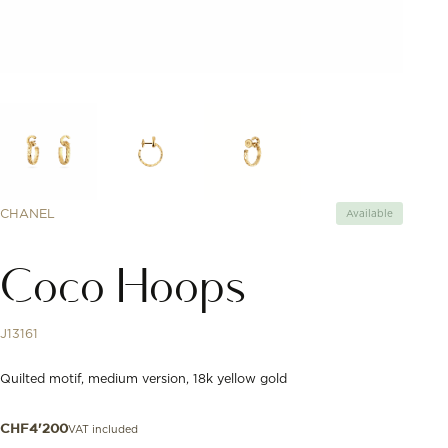
CHANEL
Available
Coco Hoops
J13161
Quilted motif, medium version, 18k yellow gold
VAT included
CHF
4'200