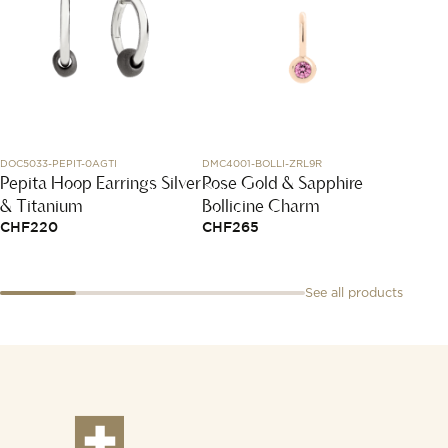
DOC5033-PEPIT-0AGTI
DMC4001-BOLLI-ZRL9R
MGI730
Pepita Hoop Earrings Silver
Rose Gold & Sapphire
Aspis 
& Titanium
Bollicine Charm
- larg
CHF
220
CHF
265
CHF
1
See all products