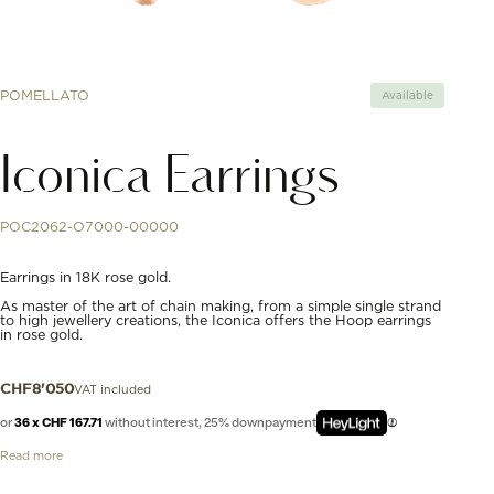
POMELLATO
Available
Iconica Earrings
POC2062-O7000-00000
Earrings in 18K rose gold.
As master of the art of chain making, from a simple single strand
to high jewellery creations, the Iconica offers the Hoop earrings
in rose gold.
VAT included
CHF
8'050
or
36 x CHF 167.71
without interest, 25% downpayment
Read more