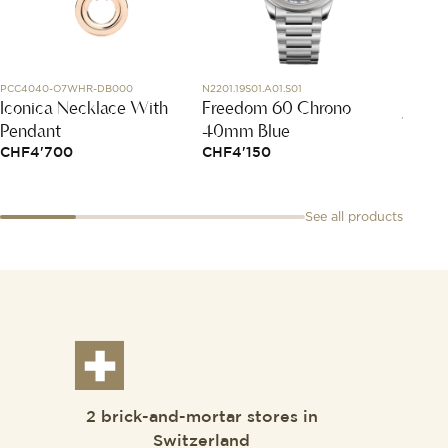
PCC4040-O7WHR-DB000
N2201.19S01.A01.S01
H7189
Iconica Necklace With
Freedom 60 Chrono
J12 D
Pendant
40mm Blue
Calib
CHF
4'700
CHF
4'150
CHF
1
See all products
2 brick-and-mortar stores in
Switzerland