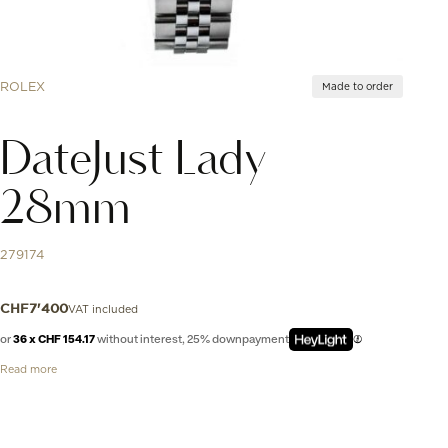
ROLEX
Made to order
DateJust Lady
28mm
279174
VAT included
CHF
7'400
or
36 x CHF 154.17
without interest, 25% downpayment
Read more