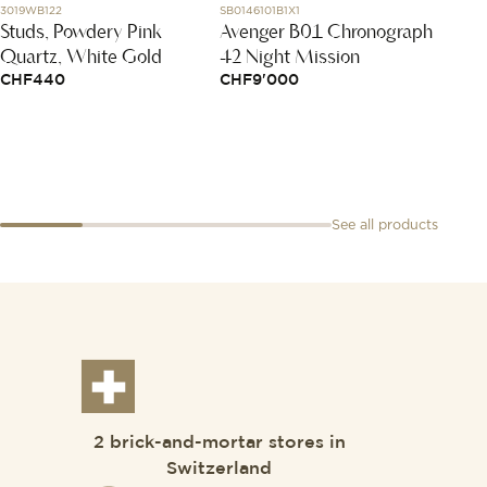
3019WB122
SB0146101B1X1
MCT054
Studs, Powdery Pink
Avenger B01 Chronograph
Puzzl
Quartz, White Gold
42 Night Mission
white
puzzl
CHF
440
CHF
9'000
black
puzzl
CHF
1
See all products
2 brick-and-mortar stores in
Switzerland