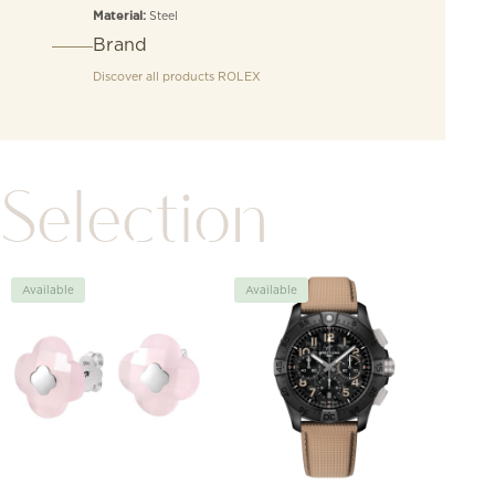
Steel
Material:
Brand
Discover all products
ROLEX
Selection
Available
Available
Avai