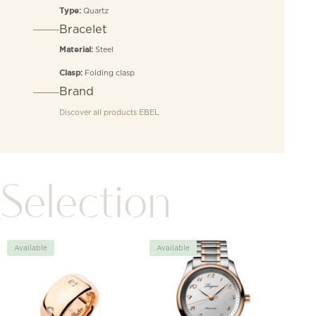
Quartz
Type:
Bracelet
Steel
Material:
Folding clasp
Clasp:
Brand
Discover all products
EBEL
Selection
Available
Available
Avai