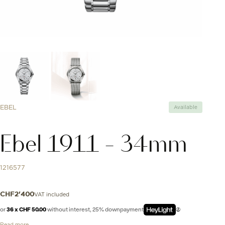
EBEL
Available
Ebel 1911 - 34mm
1216577
VAT included
CHF
2'400
or
36 x CHF 50.00
without interest, 25% downpayment
Read more