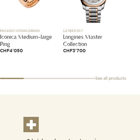
PAC4007-O7000-DB000
L2.793.5.70.7
PCB601
Iconica Medium-large
Longines Master
Nudo 
Ring
Collection
Penda
CHF
4'050
CHF
3'700
CHF
2
See all products