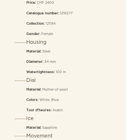
CHF 2400
Price:
1216577
Catalogue number:
121194
Collection:
Female
Gender:
Housing
Steel
Material:
34 mm
Diameter:
100 m
Watertightness:
Dial
Mother-of-pearl
Material:
White, Blue
Colors:
Arabic
Tour d’heures:
Ice
Sapphire
Material:
Movement