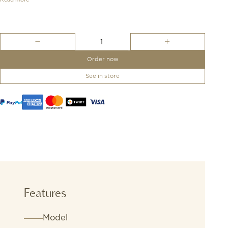
Ebel
1911
-
Order now
34mm
quantity
See in store
Features
Model