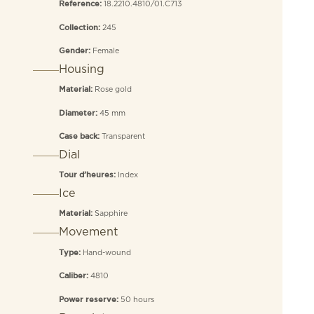
18.2210.4810/01.C713
Reference:
245
Collection:
Female
Gender:
Housing
Rose gold
Material:
45 mm
Diameter:
Transparent
Case back:
Dial
Index
Tour d’heures:
Ice
Sapphire
Material:
Movement
Hand-wound
Type:
4810
Caliber:
50 hours
Power reserve: