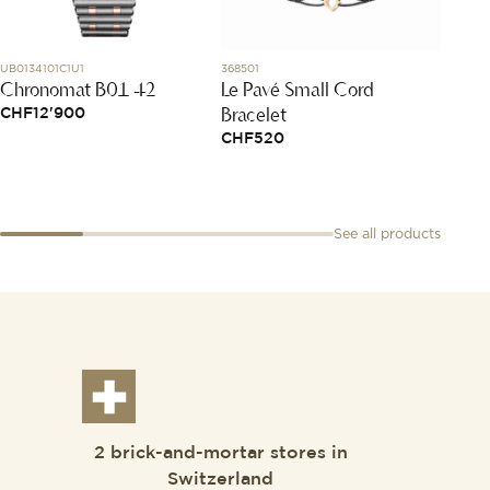
UB0134101C1U1
368501
210.30.42
Chronomat B01 42
Le Pavé Small Cord
Seama
Bracelet
mm
CHF
12'900
CHF
520
CHF
6
See all products
2 brick-and-mortar stores in
Switzerland