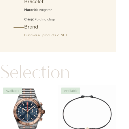
Bracelet
Alligator
Material:
Folding clasp
Clasp:
Brand
Discover all products
ZENITH
Selection
Available
Available
New