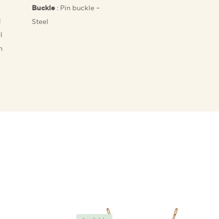
: Pin buckle –
Buckle
l
Steel
l
n