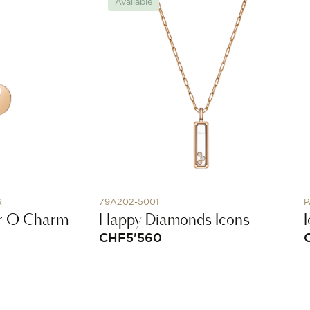
Available
R
79A202-5001
P
er O Charm
Happy Diamonds Icons
CHF
5'560