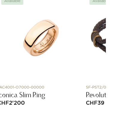
Available
Available
AC4001-O7000-00000
SF-PST2/01-M
Iconica Slim Ring
Revolution M pis
CHF
2'200
CHF
39