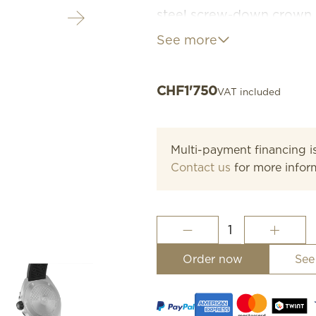
steel screw-down crown, 
is sporty, urban, and fearl
See more
CHF
1'750
VAT included
Multi-payment financing is
Contact us
for more infor
Formula
1
Date
Order now
See
quantity