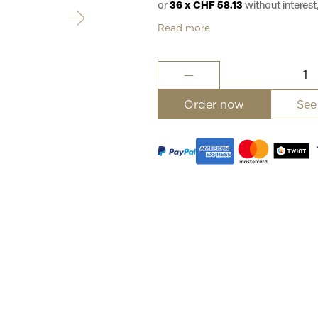
or
36 x CHF 58.13
without intere
Read more
Fuji
rose
gold
Order now
See
ring
quantity