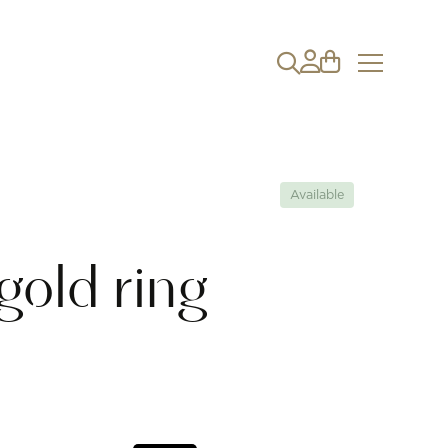
Available
 gold ring