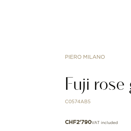
PIERO MILANO
Fuji rose
C0574AB5
CHF
2'790
VAT included