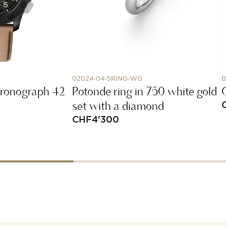
02024-04-5RING-WG
ronograph 42
Rotonde ring in 750 white gold
set with a diamond
CHF
4'300