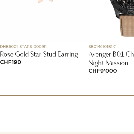
DHB6001-STARS-0009R
SB0146101B1X1
Rose Gold Star Stud Earring
Avenger B01 Ch
Night Mission
CHF
190
CHF
9'000