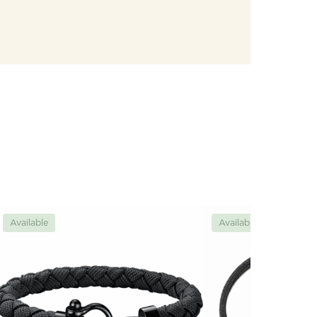
Available
Available