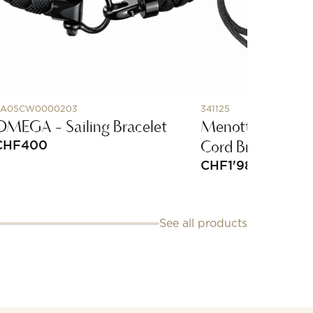
BA05CW0000203
341125
OMEGA - Sailing Bracelet
Menottes Dinh 
Cord Bracelet
CHF
400
CHF
1'980
See all products