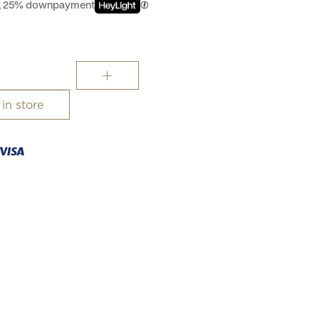
st, 25% downpayment
 in store