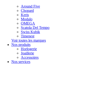
Around Five
Chopard
Keris
Modalo
OMEGA
Scatola Del Tempo
Swiss Kubik
Timenest
Voir toutes les marques
Nos produits
Horlogerie
Joaillerie
Accessoires
Nos services