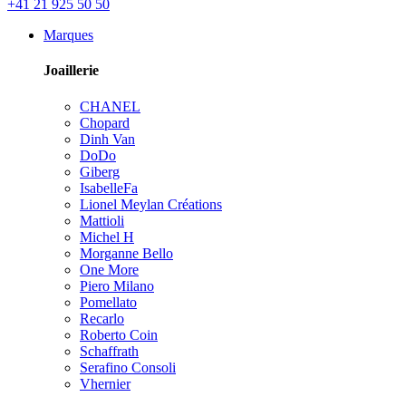
+41 21 925 50 50
Marques
Joaillerie
CHANEL
Chopard
Dinh Van
DoDo
Giberg
IsabelleFa
Lionel Meylan Créations
Mattioli
Michel H
Morganne Bello
One More
Piero Milano
Pomellato
Recarlo
Roberto Coin
Schaffrath
Serafino Consoli
Vhernier