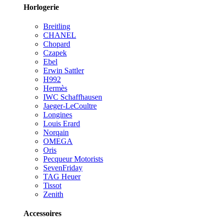
Horlogerie
Breitling
CHANEL
Chopard
Czapek
Ebel
Erwin Sattler
H992
Hermès
IWC Schaffhausen
Jaeger-LeCoultre
Longines
Louis Erard
Norqain
OMEGA
Oris
Pecqueur Motorists
SevenFriday
TAG Heuer
Tissot
Zenith
Accessoires