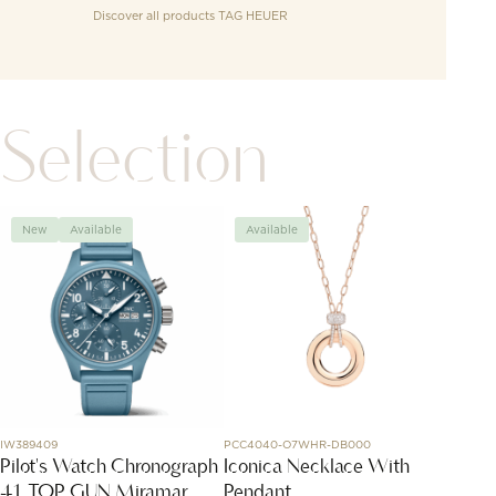
Discover all products
TAG HEUER
Selection
New
Available
Available
Avai
IW389409
PCC4040-O7WHR-DB000
055061/
Pilot's Watch Chronograph
Iconica Necklace With
Etna r
41 TOP GUN Miramar
Pendant
CHF
2