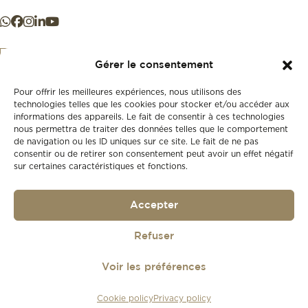
Gérer le consentement
Pour offrir les meilleures expériences, nous utilisons des
+41 21 925 50 50
technologies telles que les cookies pour stocker et/ou accéder aux
informations des appareils. Le fait de consentir à ces technologies
nous permettra de traiter des données telles que le comportement
Store
de navigation ou les ID uniques sur ce site. Le fait de ne pas
New
consentir ou de retirer son consentement peut avoir un effet négatif
sur certaines caractéristiques et fonctions.
Second-hand
Vintage
Our history
Accepter
Workshops
Gift card
Privacy policy
Refuser
Privacy policy
Voir les préférences
© 2026
Lionel Meylan
Cookie policy
Privacy policy
Réalisé par
agence web troisdeuxun.ch