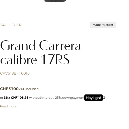
TAG HEUER
Made to order
Grand Carrera
calibre 17RS
CAV518BFT6016
VAT included
CHF
5'100
or
36 x CHF 106.25
without interest, 25% downpayment
Read more