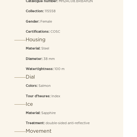
MH2AC08.BRBAH2N
Catalogue number:
115558
Collection:
Female
Gender:
COSC
Certifications:
Housing
Steel
Material:
38 mm
Diameter:
100 m
Watertightness:
Dial
Salmon
Colors:
Index
Tour d’heures:
Ice
Sapphire
Material:
double-sided anti-reflective
Treatment:
Movement