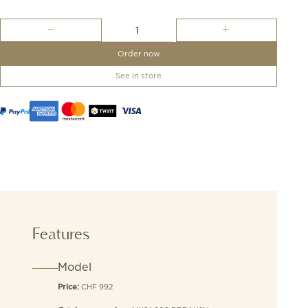
H2
Salmon
+
Order now
Silver
-
See in store
limited
edition
quantity
Features
Model
CHF 992
Price: