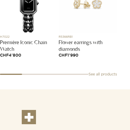
H7022
R5366RB1
DHC300
Première Iconic Chain
Flower earrings with
Yello
Watch
diamonds
Earri
CHF
4'800
CHF
1'990
CHF
5
See all products