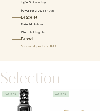
Self-winding
Type:
38 hours
Power reserve:
Bracelet
Rubber
Material:
Folding clasp
Clasp:
Brand
Discover all products
H992
Selection
Available
Available
Avai