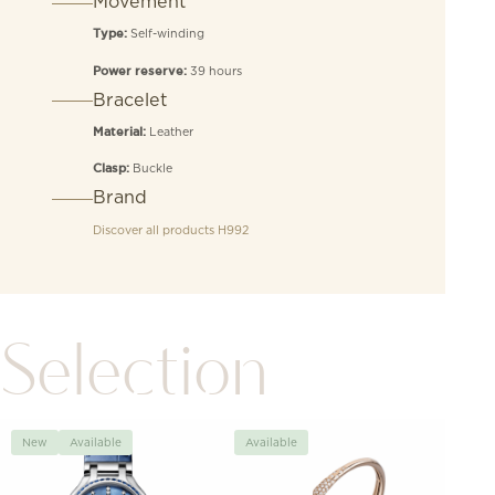
Movement
Self-winding
Type:
39 hours
Power reserve:
Bracelet
Leather
Material:
Buckle
Clasp:
Brand
Discover all products
H992
Selection
New
Available
Available
Avai