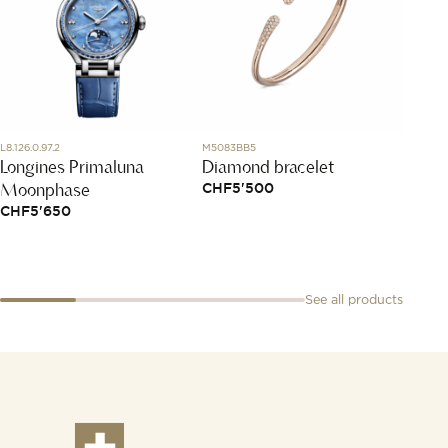
L8.126.0.97.2
M5083BB5
837482-
Longines Primaluna
Diamond bracelet
Happy
Moonphase
CHF
5'500
CHF
4
CHF
5'650
See all products