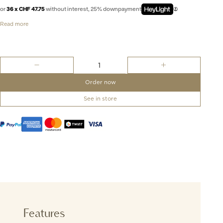
or
36 x CHF 47.75
without interest, 25% downpayment
Read more
H3
Black
Panda
Order now
+
Silver
See in store
quantity
Features