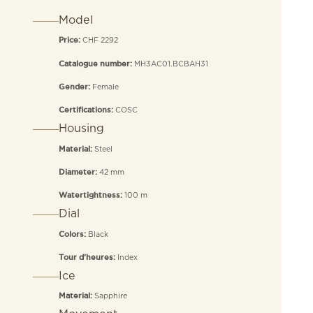
Model
CHF 2292
Price:
MH3AC01.BCBAH31
Catalogue number:
Female
Gender:
COSC
Certifications:
Housing
Steel
Material:
42 mm
Diameter:
100 m
Watertightness:
Dial
Black
Colors:
Index
Tour d’heures:
Ice
Sapphire
Material: