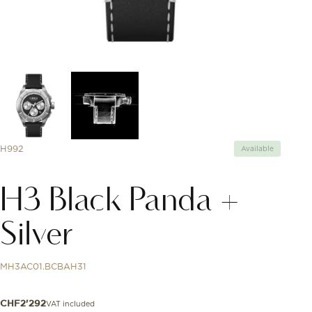
H992
Available
H3 Black Panda +
Silver
MH3AC01.BCBAH31
VAT included
CHF
2'292