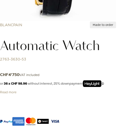
BLANCPAIN
Made to order
Automatic Watch
2763-3630-53
VAT included
CHF
4'750
or
36 x CHF 98.96
without interest, 25% downpayment
Read more