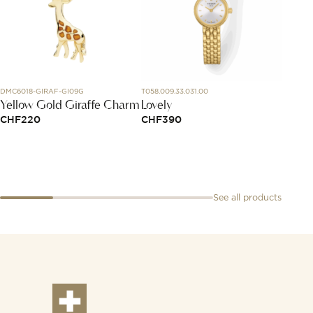
DMC6018-GIRAF-GI09G
T058.009.33.031.00
RMS SL 
Yellow Gold Giraffe Charm
Lovely
0.75-
solita
CHF
220
CHF
390
multip
CHF
1
See all products