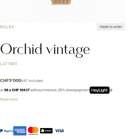
ROLEX
Made to order
Orchid vintage
L477483
VAT included
CHF
5'000
or
36 x CHF 104.17
without interest, 25% downpayment
Read more