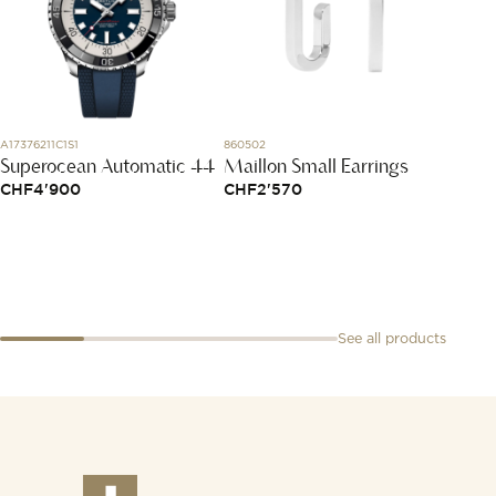
A17376211C1S1
860502
85A614-
Superocean Automatic 44
Maillon Small Earrings
Happy
CHF
4'900
CHF
2'570
CHF
8
See all products