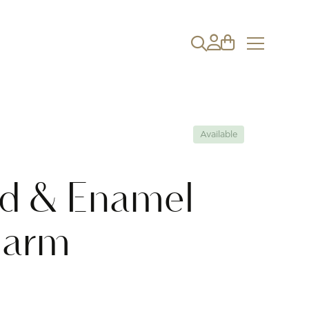
Available
d & Enamel
harm