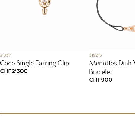
J13311
319215
Coco Single Earring Clip
Menottes Dinh 
Bracelet
CHF
2'300
CHF
900