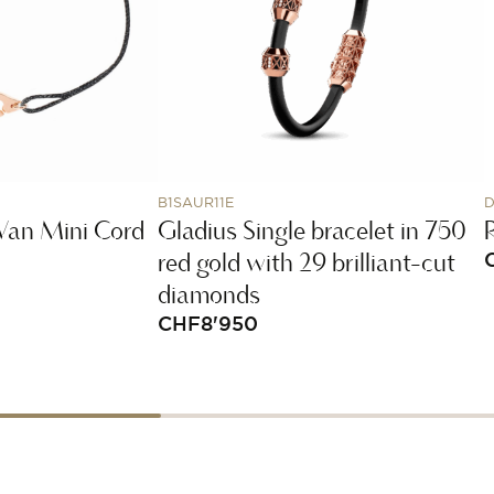
B1SAUR11E
D
Van Mini Cord
Gladius Single bracelet in 750
red gold with 29 brilliant-cut
diamonds
CHF
8'950