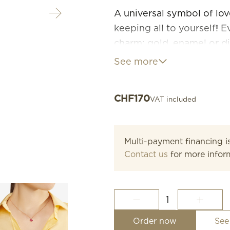
A universal symbol of lov
keeping all to yourself! E
charm: gold, enamel or d
See more
9K rose gold Cuore charm
enamel. Black cord inclu
CHF
170
VAT included
Multi-payment financing is
Contact us
for more infor
Rose
Gold
&
Order now
See