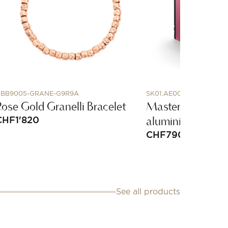
BB9005-GRANE-G9R9A
SK01.AE009
Rose Gold Granelli Bracelet
Masterbox single
aluminium
CHF
1'820
CHF
790
See all products