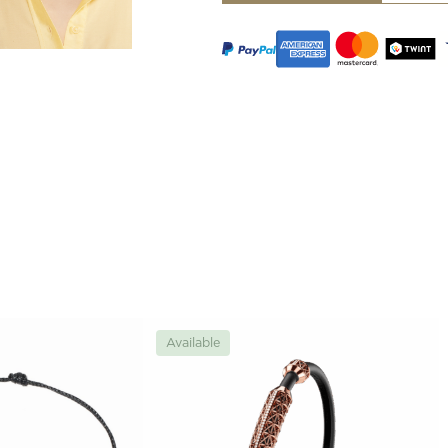
Enamel
Heart
Charm
quantity
Available