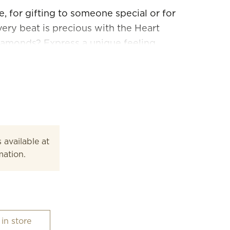
e, for gifting to someone special or for
very beat is precious with the Heart
iamonds? Express a unique feeling.
 with red mother-of-pearl effect
ded.
 available at
mation.
 in store