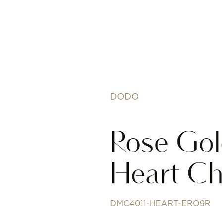
DODO
Rose Gol
Heart C
DMC4011-HEART-ERO9R