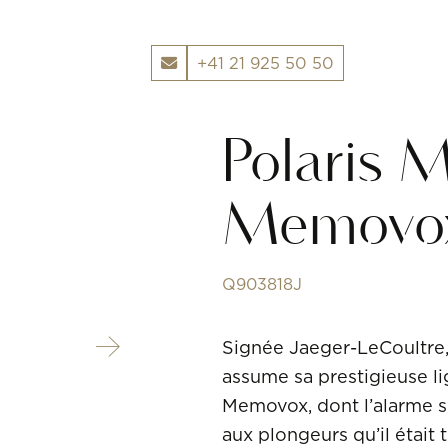
+41 21 925 50 50
JAEGER-LECOULTRE
Polaris 
Memovo
Q903818J
Signée Jaeger-LeCoultre,
assume sa prestigieuse l
Memovox, dont l’alarme s
aux plongeurs qu’il était