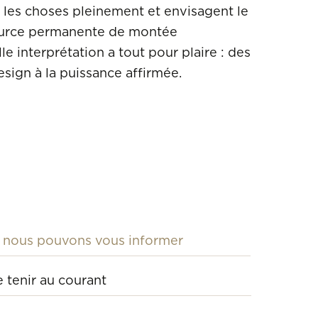
les choses pleinement et envisagent le
urce permanente de montée
CHANEL
le interprétation a tout pour plaire : des
CHOPARD
design à la puissance affirmée.
DINH VAN
DODO
GIBERG
ISABELLEFA
LIONEL MEYLAN C
MATTIOLI
MICHEL H
MORGANNE BELLO
ONE MORE
PIERO MILANO
POMELLATO
RECARLO
ROBERTO COIN