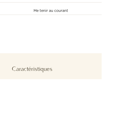
TIMENEST
Caractéristiques
Aperçu
: IW344602
Reference
: Argenté
Couleur du cadran
: Or rouge 750/1000
Boîtier
: Bracelet en cuir de veau bleu Voir tous
Bracelet
les bracelets compatibles