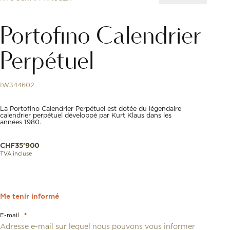
H992
HERMÈS
Portofino Calendrier
IWC SCHAFFHAUS
JAEGER-LECOULT
LONGINES
Perpétuel
LOUIS ERARD
NORQAIN
OMEGA
IW344602
ORIS
PECQUEUR MOTOR
La Portofino Calendrier Perpétuel est dotée du légendaire
SEVENFRIDAY
calendrier perpétuel développé par Kurt Klaus dans les
TAG HEUER
années 1980.
TISSOT
ZENITH
CHF
35'900
AROUND FIVE
TVA incluse
CHOPARD
KERIS
MODALO
Me tenir informé
OMEGA
SCATOLA DEL TEM
E-mail
*
SWISS KUBIK