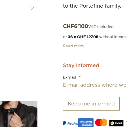
to the Portofino family.
CHF
6'100
VAT included
or
36 x CHF 127.08
without inter
Read more
Stay informed
E-mail
*
Keep me informed