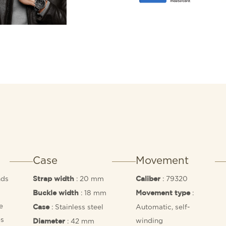
Case
Movement
nds
: 20 mm
: 79320
Strap width
Caliber
: 18 mm
:
Buckle width
Movement type
e
: Stainless steel
Automatic, self-
Case
es
winding
: 42 mm
Diameter