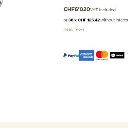
CHF
6'020
VAT included
or
36 x CHF 125.42
without inter
Read more