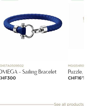
34STA0509502
MGI054R055
OMEGA - Sailing Bracelet
Puzzle, sautoir i
CHF
300
CHF
16'100
See all products