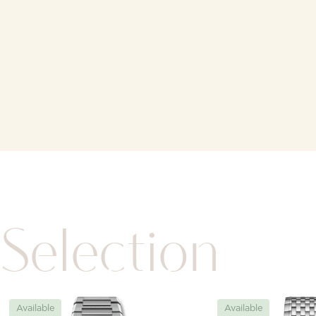
Selection
Available
Available