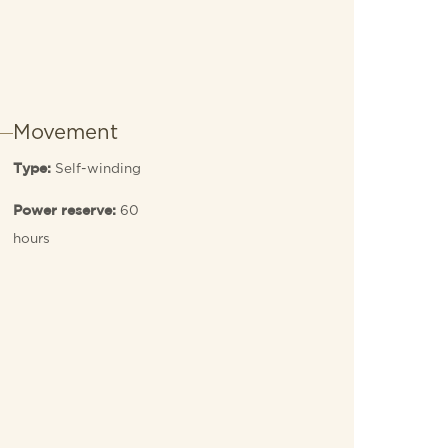
Movement
Self-winding
Type:
60
Power reserve:
hours