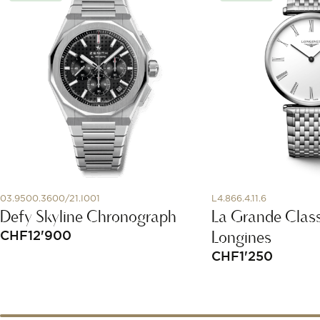
03.9500.3600/21.I001
L4.866.4.11.6
Defy Skyline Chronograph
La Grande Clas
Longines
CHF
12'900
CHF
1'250