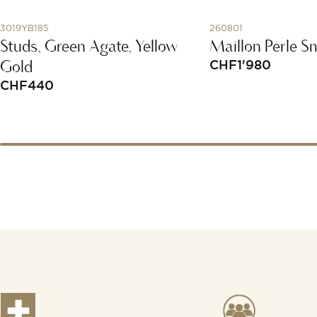
3019YB185
260801
Studs, Green Agate, Yellow
Maillon Perle Sm
Gold
CHF
1'980
CHF
440