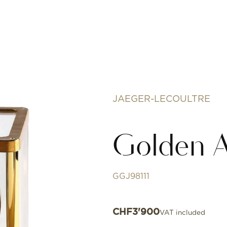
JAEGER-LECOULTRE
Golden 
GGJ98111
CHF
3'900
VAT included