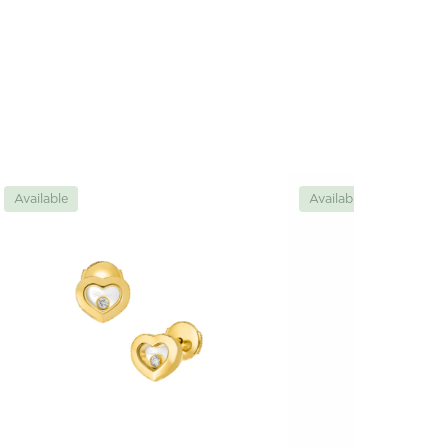
Available
Available