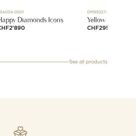
3A054-0001
DM95027-STARS-000O
Happy Diamonds Icons
Yellow Gold Sta
CHF
2'890
CHF
295
See all products