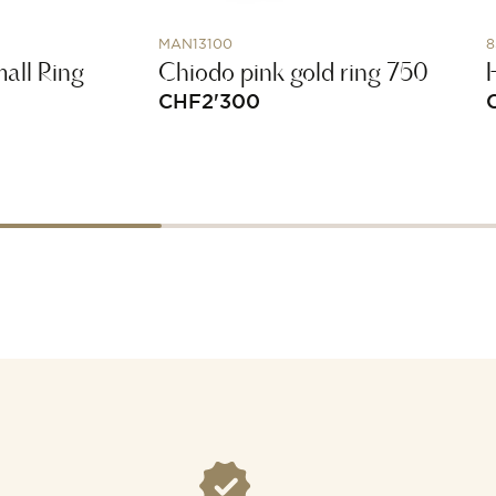
MAN13100
8
all Ring
Chiodo pink gold ring 750
CHF
2'300