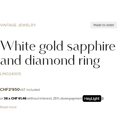
VINTAGE JEWELRY
Made to order
White gold sapphire
and diamond ring
LMO241015
VAT included
CHF
2'950
or
36 x CHF 61.46
without interest, 25% downpayment
Read more