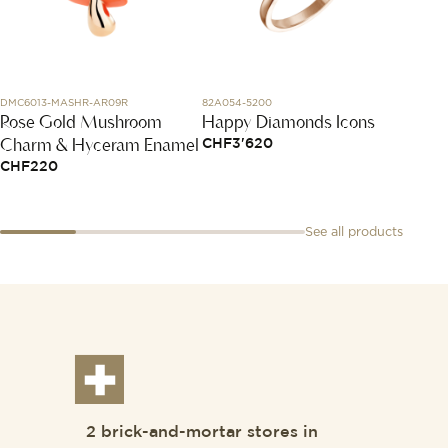
DMC6013-MASHR-AR09R
82A054-5200
AB01761
Rose Gold Mushroom
Happy Diamonds Icons
Top T
Charm & Hyceram Enamel
Corve
CHF
3'620
CHF
220
CHF
7
See all products
2 brick-and-mortar stores in