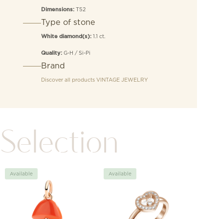
T52
Dimensions:
Type of stone
1.1 ct.
White diamond(s):
G-H / Si-Pi
Quality:
Brand
Discover all products
VINTAGE JEWELRY
Selection
Available
Available
Avai