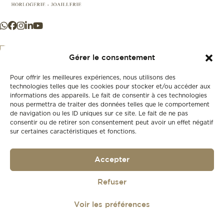
Gérer le consentement
Pour offrir les meilleures expériences, nous utilisons des
+41 21 925 50 50
technologies telles que les cookies pour stocker et/ou accéder aux
informations des appareils. Le fait de consentir à ces technologies
nous permettra de traiter des données telles que le comportement
Store
de navigation ou les ID uniques sur ce site. Le fait de ne pas
New
consentir ou de retirer son consentement peut avoir un effet négatif
sur certaines caractéristiques et fonctions.
Second-hand
Vintage
Our history
Accepter
Workshops
Gift card
Privacy policy
Refuser
Privacy policy
Voir les préférences
© 2026
Lionel Meylan