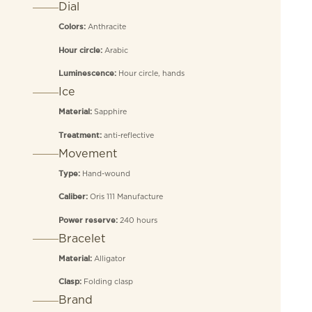
Dial
Anthracite
Colors:
Arabic
Hour circle:
Hour circle, hands
Luminescence:
Ice
Sapphire
Material:
anti-reflective
Treatment:
Movement
Hand-wound
Type:
Oris 111 Manufacture
Caliber:
240 hours
Power reserve:
Bracelet
Alligator
Material:
Folding clasp
Clasp:
Brand