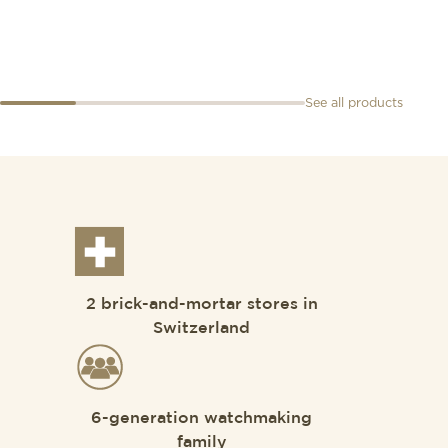
Missi
CHF
9
See all products
2 brick-and-mortar stores in
Switzerland
6-generation watchmaking
family