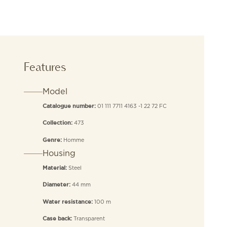
Features
Model
01 111 7711 4163 -1 22 72 FC
Catalogue number:
473
Collection:
Homme
Genre:
Housing
Steel
Material:
44 mm
Diameter:
100 m
Water resistance:
Transparent
Case back: