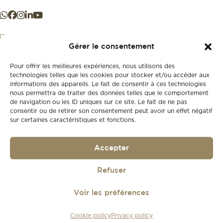
Gérer le consentement
Pour offrir les meilleures expériences, nous utilisons des
+41 21 925 50 50
technologies telles que les cookies pour stocker et/ou accéder aux
informations des appareils. Le fait de consentir à ces technologies
nous permettra de traiter des données telles que le comportement
Store
de navigation ou les ID uniques sur ce site. Le fait de ne pas
New
consentir ou de retirer son consentement peut avoir un effet négatif
sur certaines caractéristiques et fonctions.
Second-hand
Vintage
Our history
Accepter
Workshops
Gift card
Privacy policy
Refuser
Privacy policy
Voir les préférences
© 2026
Lionel Meylan
Cookie policy
Privacy policy
Réalisé par
agence web troisdeuxun.ch