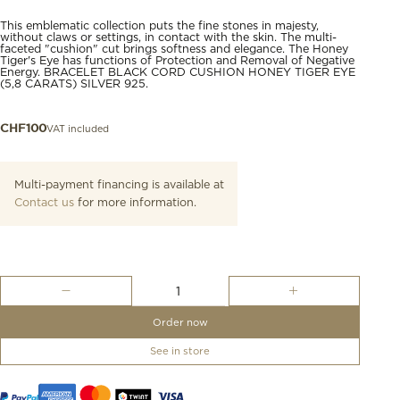
This emblematic collection puts the fine stones in majesty,
without claws or settings, in contact with the skin. The multi-
faceted "cushion" cut brings softness and elegance. The Honey
Tiger's Eye has functions of Protection and Removal of Negative
Energy. BRACELET BLACK CORD CUSHION HONEY TIGER EYE
(5,8 CARATS) SILVER 925.
VAT included
CHF
100
Multi-payment financing is available at
Contact us
for more information.
Bracelet,
Honey
Tiger
Order now
Eye,
Black
See in store
Cord
quantity