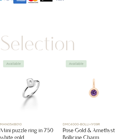
Selection
Available
Available
Avai
MAN054B010
DMC4000-BOLLI-IY09R
L4.310.5.
Mini puzzle ring in 750
Rose Gold & Amethyst
Longi
white gold
Bollicine Charm
Colle