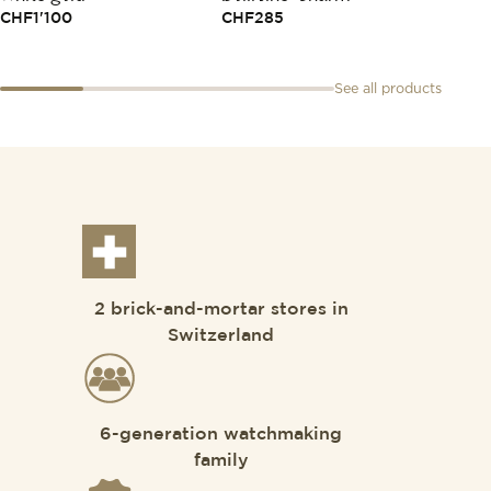
CHF
1'100
CHF
285
CHF
5
See all products
2 brick-and-mortar stores in
Switzerland
6-generation watchmaking
family