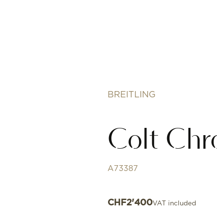
BREITLING
Colt Chr
A73387
CHF
2'400
VAT included