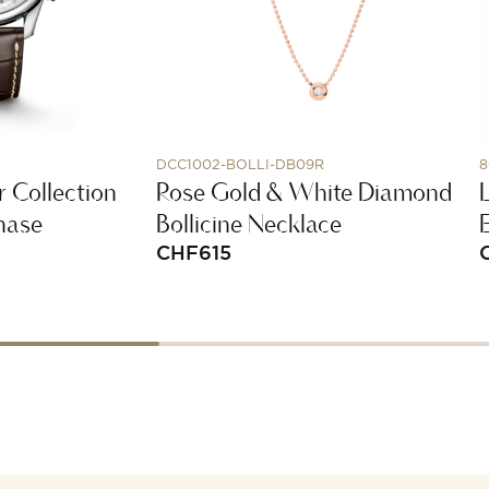
DCC1002-BOLLI-DB09R
8
 Collection
Rose Gold & White Diamond
hase
Bollicine Necklace
CHF
615