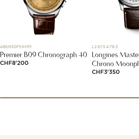
AB0930F51H1P1
L2.673.4.78.3
Premier B09 Chronograph 40
Longines Master
Chrono Moonp
CHF
8'200
CHF
3'350