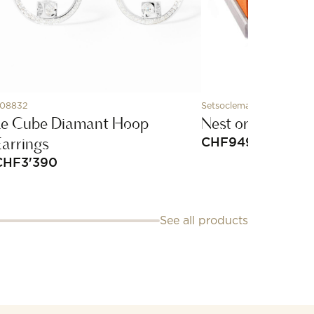
08832
Setsoclemarbre
Le Cube Diamant Hoop
Nest orange tabl
Earrings
CHF
949
CHF
3'390
See all products