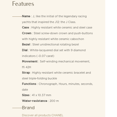
Features
: J, like the initial of the legendary racing
Name
yachts that inspired the J12: the J Class.
: Highly resistant white ceramic and steel case
Case
: Steel screw-down crown and push-buttons
Crown
with highly resistant white ceramic cabochon
: Steel unidirectional rotating bezel
Bezel
: White-lacquered dial set with 9 diamond
Dial
indicators (~0.07 carat)
: Self-winding mechanical movement,
Movement
≈ 42H
: Highly resistant white ceramic bracelet and
Strap
steel triple-folding buckle
: Chronograph, Hours, minutes, seconds,
Functions
date
: 41 x 10.37 mm
Sizes
: 200 m
Water-resistance
Brand
Discover all products
CHANEL