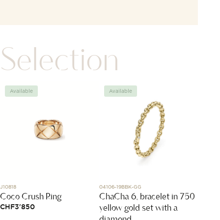
Selection
Available
Available
Avai
J10818
04106-19BBK-GG
100871
Coco Crush Ring
ChaCha 6, bracelet in 750
White 
yellow gold set with a
princ
CHF
3'850
diamond
CHF
6