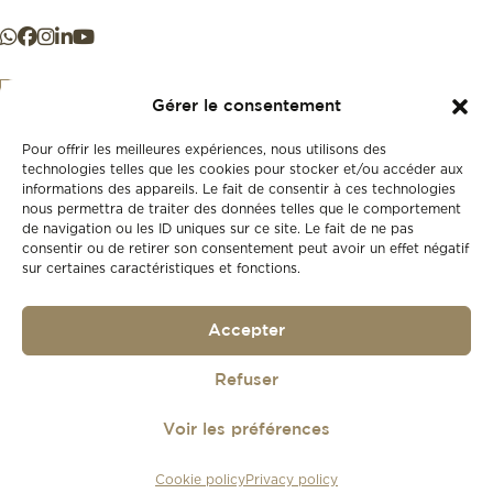
Gérer le consentement
Pour offrir les meilleures expériences, nous utilisons des
+41 21 925 50 50
technologies telles que les cookies pour stocker et/ou accéder aux
informations des appareils. Le fait de consentir à ces technologies
nous permettra de traiter des données telles que le comportement
Store
de navigation ou les ID uniques sur ce site. Le fait de ne pas
New
consentir ou de retirer son consentement peut avoir un effet négatif
sur certaines caractéristiques et fonctions.
Second-hand
Vintage
Our history
Accepter
Workshops
Gift card
Privacy policy
Refuser
Privacy policy
Voir les préférences
© 2026
Lionel Meylan
Cookie policy
Privacy policy
Réalisé par
agence web troisdeuxun.ch