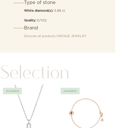
Type of stone
3.88 ct.
White diamond(s):
E/VS2
Quality:
Brand
Discover all products
VINTAGE JEWELRY
Selection
Available
Available
Avai