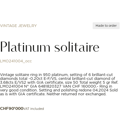
VINTAGE JEWELRY
Made to order
Platinum solitaire
LMO241004_occ
Vintage solitaire ring in 950 platinum, setting of 6 brilliant-cut
diamonds total ~0.20ct E-F/VS, central brilliant-cut diamond of
3.68cts E/VS2 with GIA certificate, size 50 Total weight 5 gr Ref.
LMO241004 N° GIA 6481820327 VAN CHF 160000.- Ring in
very good condition. Setting and polishing redone 04.2024 Sold
as is with GIA certificate. Neither returned nor exchanged.
VAT included
CHF
90'000