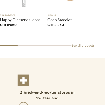
79A202-1201
J13044
82A017-
Happy Diamonds Icons
Coco Bracelet
Happy
CHF
8'560
CHF
2'250
CHF
2
See all products
2 brick-and-mortar stores in
Switzerland