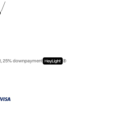
V
est, 25% downpayment