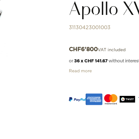
Apollo X
31130423001003
CHF
6'800
VAT included
or
36 x CHF 141.67
without inter
Read more