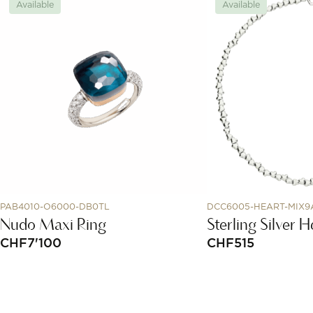
Available
Available
PAB4010-O6000-DB0TL
DCC6005-HEART-MIX9
Nudo Maxi Ring
Sterling Silver 
CHF
7'100
CHF
515