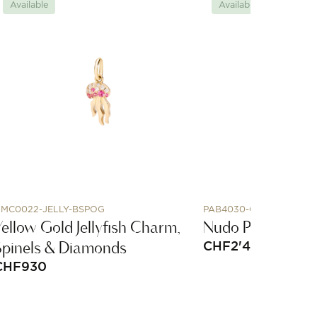
Available
Available
MC0022-JELLY-BSPOG
PAB4030-O6000-000TL
Yellow Gold Jellyfish Charm,
Nudo Petit Ring
Spinels & Diamonds
CHF
2'400
CHF
930