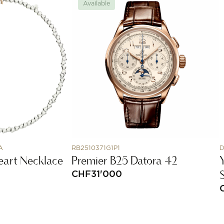
Available
A
RB2510371G1P1
D
Heart Necklace
Premier B25 Datora 42
CHF
31'000