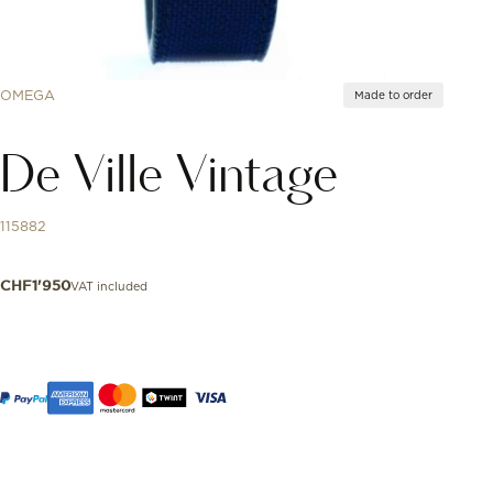
OMEGA
Made to order
De Ville Vintage
115882
VAT included
CHF
1'950