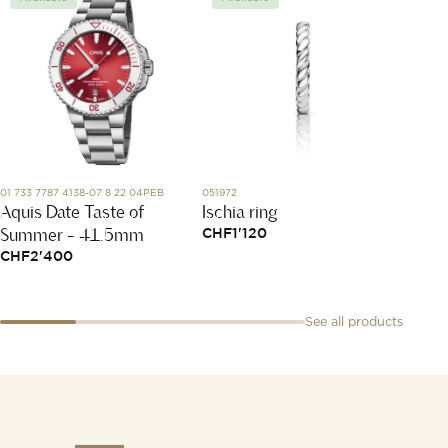
01 733 7787 4138-07 8 22 04PEB
051972
85A017-
Aquis Date Taste of
Ischia ring
Happy
Summer - 41.5mm
CHF
1'120
CHF
1
CHF
2'400
See all products