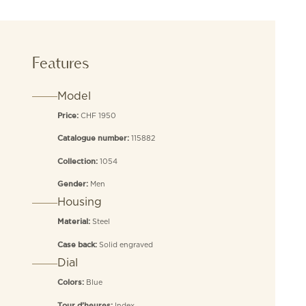
Features
Model
CHF 1950
Price:
115882
Catalogue number:
1054
Collection:
Men
Gender:
Housing
Steel
Material:
Solid engraved
Case back:
Dial
Blue
Colors:
Index
Tour d’heures: