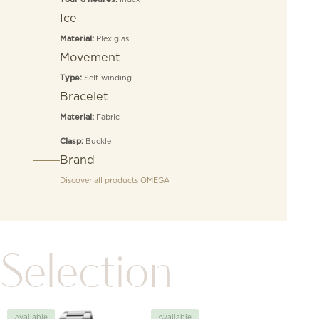
Ice
Plexiglas
Material:
Movement
Self-winding
Type:
Bracelet
Fabric
Material:
Buckle
Clasp:
Brand
Discover all products
OMEGA
Selection
Available
Available
Avai